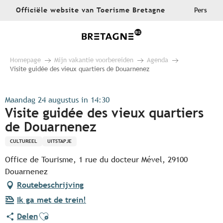
Aller
Officiële website van Toerisme Bretagne
Pers
au
contenu
principal
Homepage
Mijn vakantie voorbereiden
Agenda
Visite guidée des vieux quartiers de Douarnenez
Maandag 24 augustus in 14:30
Visite guidée des vieux quartiers
de Douarnenez
CULTUREEL
UITSTAPJE
Office de Tourisme, 1 rue du docteur Mével, 29100
Douarnenez
Routebeschrijving
Ik ga met de trein!
Ajouter aux favoris
Delen