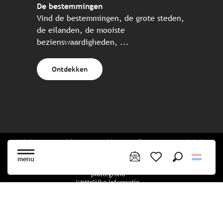
De bestemmingen
Vind de bestemmingen, de grote steden,
de eilanden, de mooiste
bezienswaardigheden, ...
Ontdekken
Website gecreëerd in samenwerking met alle Bretonse toeristische
partners.
menu
Zoek op
Voir les favoris
plattegrond
Wettelijke informatie
privacybeleid
Cookiebeleid
Cookie instellingen
Boekingsvoorwaarden