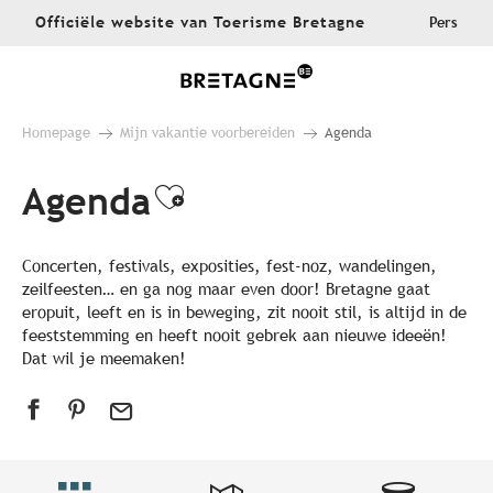
Aller
Officiële website van Toerisme Bretagne
Pers
au
contenu
principal
Homepage
Mijn vakantie voorbereiden
Agenda
Agenda
Ajouter aux favoris
Concerten, festivals, exposities, fest-noz, wandelingen,
zeilfeesten… en ga nog maar even door! Bretagne gaat
eropuit, leeft en is in beweging, zit nooit stil, is altijd in de
feeststemming en heeft nooit gebrek aan nieuwe ideeën!
Dat wil je meemaken!