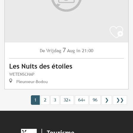
7
Vrijdag
Aug
in 21:00
De
Les Nuits des étoiles
WETENSCHAP
Pleumeur-Bodou
1
2
3
32+
64+
96
❯
❯❯