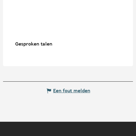
Gesproken talen
Gesproken talen
Een fout melden