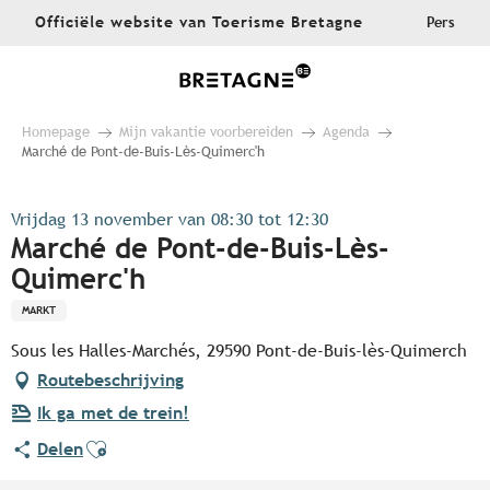
Aller
Officiële website van Toerisme Bretagne
Pers
au
contenu
principal
Homepage
Mijn vakantie voorbereiden
Agenda
Marché de Pont-de-Buis-Lès-Quimerc'h
Vrijdag 13 november van 08:30 tot 12:30
Marché de Pont-de-Buis-Lès-
Quimerc'h
MARKT
Sous les Halles-Marchés, 29590 Pont-de-Buis-lès-Quimerch
Routebeschrijving
Ik ga met de trein!
Ajouter aux favoris
Delen