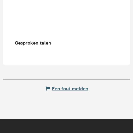
Gesproken talen
Gesproken talen
Een fout melden