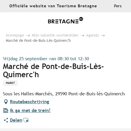
Aller
Officiële website van Toerisme Bretagne
Pers
au
contenu
principal
Homepage
Mijn vakantie voorbereiden
Agenda
Marché de Pont-de-Buis-Lès-Quimerc'h
Vrijdag 25 september van 08:30 tot 12:30
Marché de Pont-de-Buis-Lès-
Quimerc'h
MARKT
Sous les Halles-Marchés, 29590 Pont-de-Buis-lès-Quimerch
Routebeschrijving
Ik ga met de trein!
Ajouter aux favoris
Delen