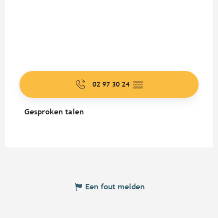
02 97 30 24
▒▒
Gesproken talen
Gesproken talen
Een fout melden