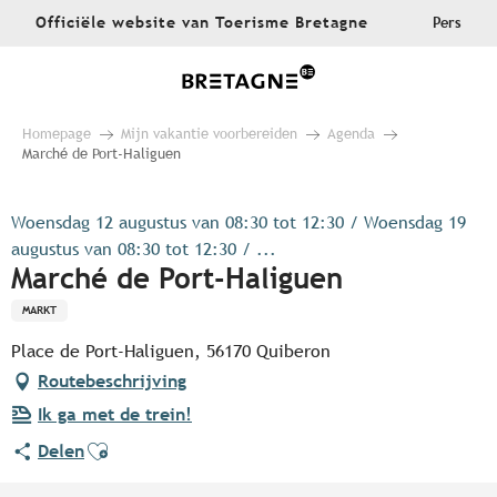
Aller
Officiële website van Toerisme Bretagne
Pers
au
contenu
principal
Homepage
Mijn vakantie voorbereiden
Agenda
Marché de Port-Haliguen
Woensdag 12 augustus van 08:30 tot 12:30 / Woensdag 19
augustus van 08:30 tot 12:30 / ...
Marché de Port-Haliguen
MARKT
Place de Port-Haliguen, 56170 Quiberon
Routebeschrijving
Ik ga met de trein!
Ajouter aux favoris
Delen