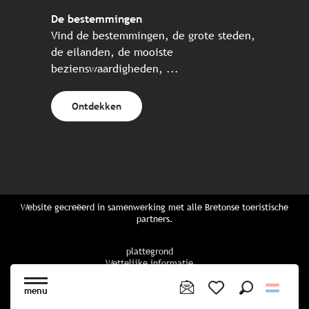
De bestemmingen
Vind de bestemmingen, de grote steden,
de eilanden, de mooiste
bezienswaardigheden, ...
Ontdekken
Website gecreëerd in samenwerking met alle Bretonse toeristische
partners.
plattegrond
Wettelijke informatie
privacybeleid
Cookiebeleid
menu
Cookie instellingen
Zoek op
Voir les favoris