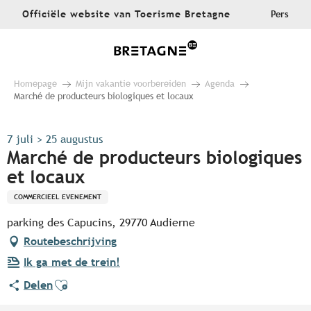
Aller
Officiële website van Toerisme Bretagne
Pers
au
contenu
principal
Homepage
Mijn vakantie voorbereiden
Agenda
Marché de producteurs biologiques et locaux
7 juli > 25 augustus
Marché de producteurs biologiques
et locaux
COMMERCIEEL EVENEMENT
parking des Capucins, 29770 Audierne
Routebeschrijving
Ik ga met de trein!
Ajouter aux favoris
Delen