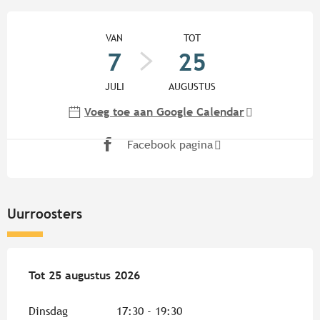
Openingstijden en contactgege
VAN
TOT
7
25
JULI
AUGUSTUS
Voeg toe aan Google Calendar
Facebook pagina
Uurroosters
Vanaf
Tot
25 augustus 2026
7 juli 2026
tot
25 augustus 2026
Dinsdag
17:30 - 19:30