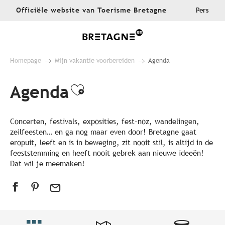
Aller
Officiële website van Toerisme Bretagne
Pers
au
contenu
principal
Homepage
Mijn vakantie voorbereiden
Agenda
Agenda
Ajouter aux favoris
Concerten, festivals, exposities, fest-noz, wandelingen,
zeilfeesten… en ga nog maar even door! Bretagne gaat
eropuit, leeft en is in beweging, zit nooit stil, is altijd in de
feeststemming en heeft nooit gebrek aan nieuwe ideeën!
Dat wil je meemaken!