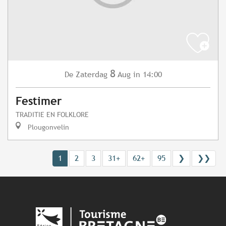
8
Zaterdag
Aug
in 14:00
De
Festimer
TRADITIE EN FOLKLORE
Plougonvelin
1
2
3
31+
62+
95
❯
❯❯