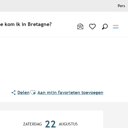
Pers
e kom ik in Bretagne?
Zoek op
Voir les favoris
Ajouter aux favoris
Delen
Aan mijn favorieten toevoegen
Openingstijden en contact
22
ZATERDAG
AUGUSTUS