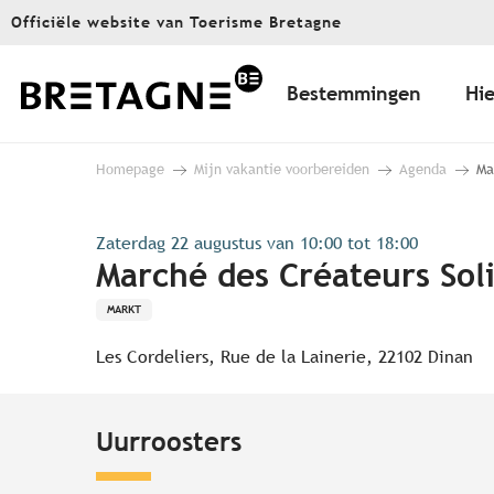
Aller
Officiële website van Toerisme Bretagne
au
contenu
principal
Bestemmingen
Hie
Homepage
Mijn vakantie voorbereiden
Agenda
Ma
Zaterdag 22 augustus van 10:00 tot 18:00
Marché des Créateurs Sol
MARKT
Les Cordeliers, Rue de la Lainerie, 22102 Dinan
Uurroosters