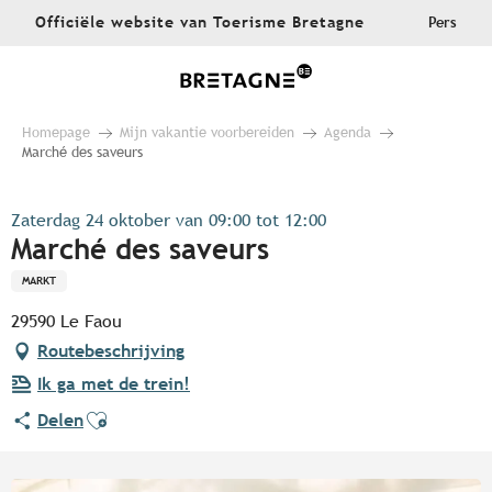
Aller
Officiële website van Toerisme Bretagne
Pers
au
contenu
principal
Homepage
Mijn vakantie voorbereiden
Agenda
Marché des saveurs
Zaterdag 24 oktober van 09:00 tot 12:00
Marché des saveurs
MARKT
29590 Le Faou
Routebeschrijving
Ik ga met de trein!
Ajouter aux favoris
Delen