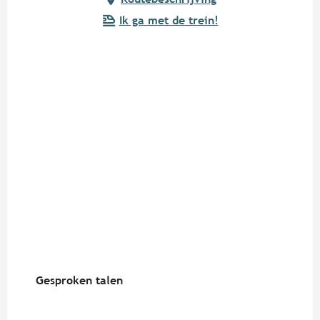
Ik ga met de trein!
Gesproken talen
Gesproken talen