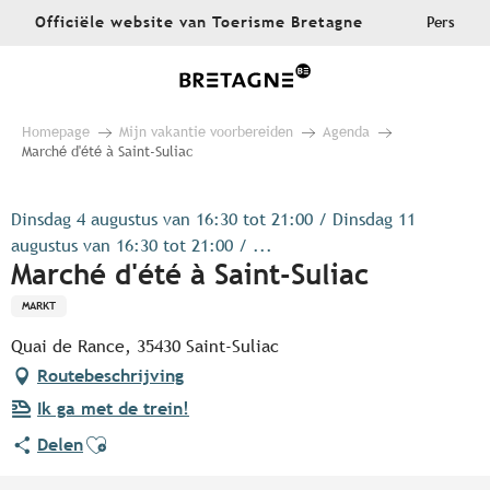
Aller
Officiële website van Toerisme Bretagne
Pers
au
contenu
principal
Homepage
Mijn vakantie voorbereiden
Agenda
Marché d'été à Saint-Suliac
Dinsdag 4 augustus van 16:30 tot 21:00 / Dinsdag 11
augustus van 16:30 tot 21:00 / ...
Marché d'été à Saint-Suliac
MARKT
Quai de Rance, 35430 Saint-Suliac
Routebeschrijving
Ik ga met de trein!
Ajouter aux favoris
Delen