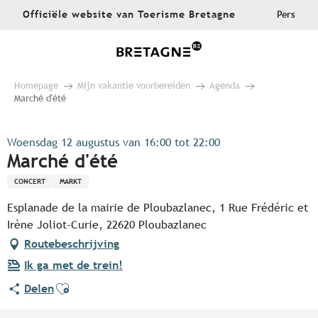
Aller
Officiële website van Toerisme Bretagne
Pers
au
contenu
principal
Homepage
Mijn vakantie voorbereiden
Agenda
Marché d'été
Woensdag 12 augustus van 16:00 tot 22:00
Marché d'été
CONCERT
MARKT
Esplanade de la mairie de Ploubazlanec, 1 Rue Frédéric et
Irène Joliot-Curie, 22620 Ploubazlanec
Routebeschrijving
Ik ga met de trein!
Ajouter aux favoris
Delen