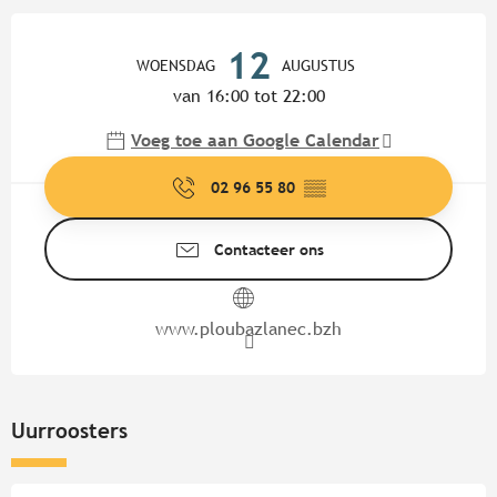
Openingstijden en contactgege
12
WOENSDAG
AUGUSTUS
van 16:00 tot 22:00
Voeg toe aan Google Calendar
02 96 55 80
▒▒
Contacteer ons
www.ploubazlanec.bzh
Uurroosters