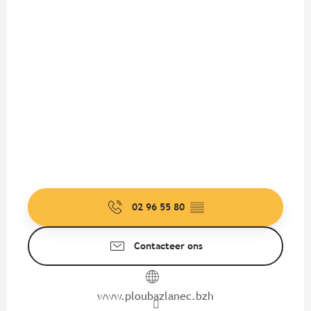
02 96 55 80
▒▒
Contacteer ons
www.ploubazlanec.bzh