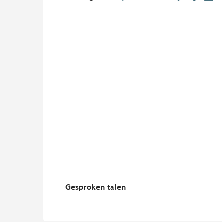
Gesproken talen
Gesproken talen