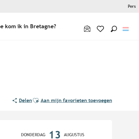
Pers
e kom ik in Bretagne?
Zoek op
Voir les favoris
Ajouter aux favoris
Delen
Aan mijn favorieten toevoegen
Openingstijden en contact
13
DONDERDAG
AUGUSTUS