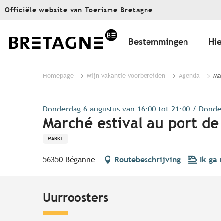
Aller
Officiële website van Toerisme Bretagne
au
contenu
principal
Bestemmingen
Hie
Homepage
Mijn vakantie voorbereiden
Agenda
Ma
Donderdag 6 augustus van 16:00 tot 21:00 / Donder
Marché estival au port de
MARKT
56350 Béganne
Routebeschrijving
Ik ga
Uurroosters