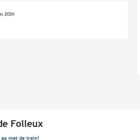
us 2026
de Folleux
k ga met de trein!