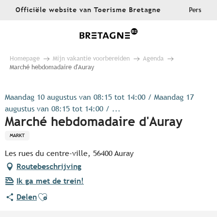
Aller
Officiële website van Toerisme Bretagne
Pers
au
contenu
principal
Homepage
Mijn vakantie voorbereiden
Agenda
Marché hebdomadaire d'Auray
Maandag 10 augustus van 08:15 tot 14:00 / Maandag 17
augustus van 08:15 tot 14:00 / ...
Marché hebdomadaire d'Auray
MARKT
Les rues du centre-ville, 56400 Auray
Routebeschrijving
Ik ga met de trein!
Ajouter aux favoris
Delen