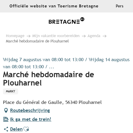
Aller
Officiële website van Toerisme Bretagne
Pers
au
contenu
principal
Homepage
Mijn vakantie voorbereiden
Agenda
Marché hebdomadaire de Plouharnel
Vrijdag 7 augustus van 08:00 tot 13:00 / Vrijdag 14 augustus
van 08:00 tot 13:00 / ...
Marché hebdomadaire de
Plouharnel
MARKT
Place du Général de Gaulle, 56340 Plouharnel
Routebeschrijving
Ik ga met de trein!
Ajouter aux favoris
Delen