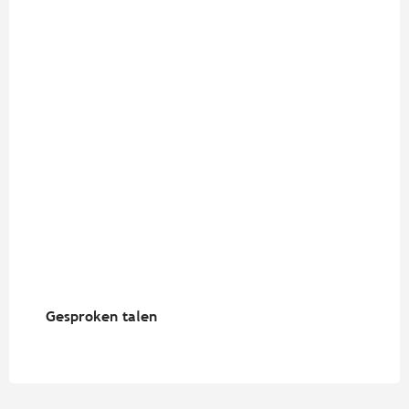
Gesproken talen
Gesproken talen