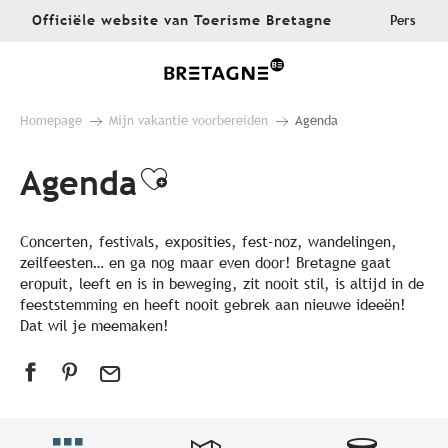
Aller
Officiële website van Toerisme Bretagne
Pers
au
contenu
principal
Homepage
Mijn vakantie voorbereiden
Agenda
Agenda
Ajouter aux favoris
Concerten, festivals, exposities, fest-noz, wandelingen,
zeilfeesten… en ga nog maar even door! Bretagne gaat
eropuit, leeft en is in beweging, zit nooit stil, is altijd in de
feeststemming en heeft nooit gebrek aan nieuwe ideeën!
Dat wil je meemaken!