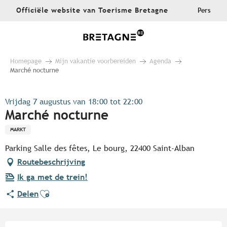
Aller
Officiële website van Toerisme Bretagne
Pers
au
contenu
principal
Homepage
Mijn vakantie voorbereiden
Agenda
Marché nocturne
Vrijdag 7 augustus van 18:00 tot 22:00
Marché nocturne
MARKT
Parking Salle des fêtes, Le bourg, 22400 Saint-Alban
Routebeschrijving
Ik ga met de trein!
Ajouter aux favoris
Delen