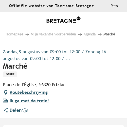
Aller
Officiële website van Toerisme Bretagne
Pers
au
contenu
principal
Homepage
Mijn vakantie voorbereiden
Agenda
Marché
Zondag 9 augustus van 09:00 tot 12:00 / Zondag 16
augustus van 09:00 tot 12:00 / ...
Marché
MARKT
Place de l'Église, 56320 Priziac
Routebeschrijving
Ik ga met de trein!
Ajouter aux favoris
Delen