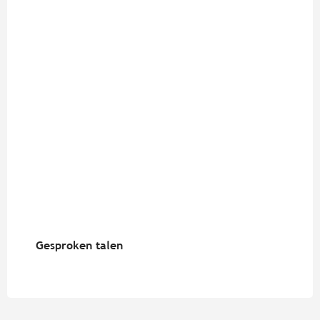
Gesproken talen
Gesproken talen