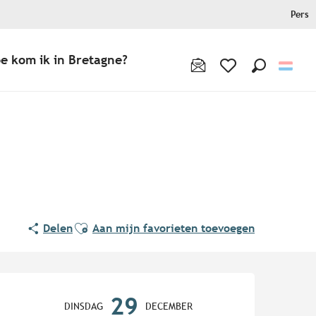
Pers
e kom ik in Bretagne?
Zoek op
Voir les favoris
Ajouter aux favoris
Delen
Aan mijn favorieten toevoegen
Openingstijden en contact
29
DINSDAG
DECEMBER