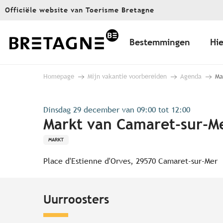
Aller
Officiële website van Toerisme Bretagne
au
contenu
principal
Bestemmingen
Hie
Homepage
Mijn vakantie voorbereiden
Agenda
Ma
Dinsdag 29 december van 09:00 tot 12:00
Markt van Camaret-sur-M
MARKT
Place d'Estienne d'Orves, 29570 Camaret-sur-Mer
Uurroosters