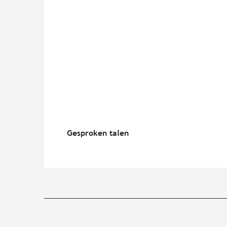
Gesproken talen
Gesproken talen