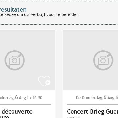
resultaten
te keuze om uw verblijf voor te bereiden
6
6
nderdag
Aug
in 16:30
Donderdag
Aug
i
De
s découverte
Concert Brieg Gue
vure