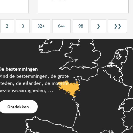
2
3
32+
64+
98
❯
❯❯
De bestemmingen
Vind de bestemmingen, de grote
steden, de eilanden, de mooiste
bezienswaardigheden, ...
Ontdekken