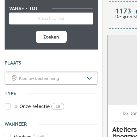
VANAF - TOT
1173
De groots
Zoeken
PLAATS
TYPE
☆ Onze selectie
28
Do
De
WANNEER
Atelier
linogra
Vandaag
245