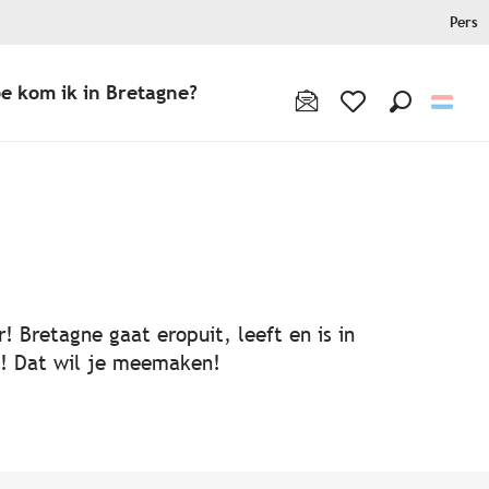
Pers
e kom ik in Bretagne?
Zoek op
Voir les favoris
! Bretagne gaat eropuit, leeft en is in
ën! Dat wil je meemaken!