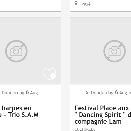
Vitré
6
6
Donderdag
Aug
Donderdag
Aug
i
e
De
 harpes en
Festival Place au
 - Trio S.A.M
" Dancing Spirit " 
compagnie Lam
CULTUREEL
c