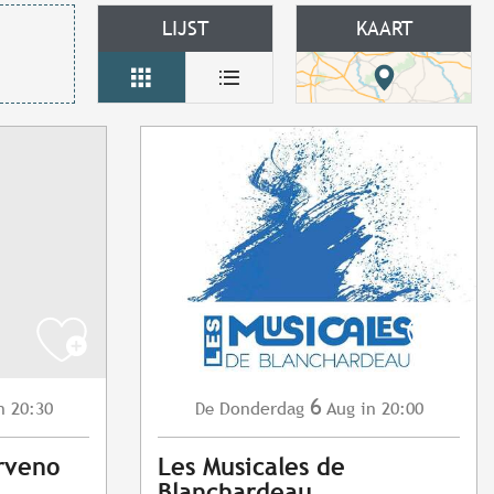
LIJST
KAART
6
n 20:30
Donderdag
Aug
in 20:00
De
rveno
Les Musicales de
Blanchardeau