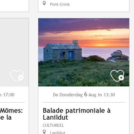
Pont-Croix
6
n 17:00
Donderdag
Aug
in 13:30
De
x Mômes:
Balade patrimoniale à
de la
Lanildut
CULTUREEL
Lanildut