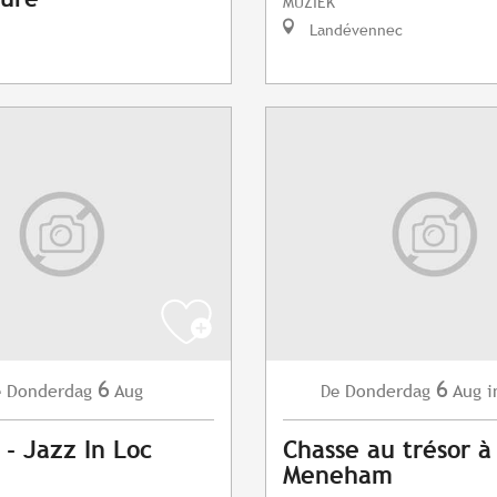
MUZIEK
Landévennec
6
6
Donderdag
Aug
Donderdag
Aug
i
e
De
 - Jazz In Loc
Chasse au trésor à
Meneham