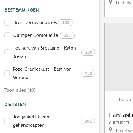
Loctudy
BESTEMMINGEN
Brest terres océanes
303
Quimper Cornouaille
256
Het hart van Bretagne - Kalon
220
Breizh
Roze Granietkust - Baai van
160
Morlaix
Toon alles (10)
Do
De
DIENSTEN
Fantast
Toegankelijk voor
202
CULTUREEL
gehandicapten
Bon Repo