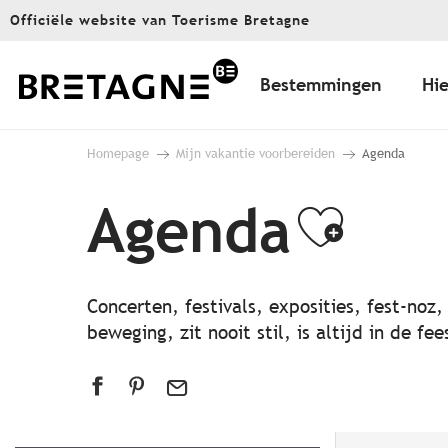
Aller
Officiële website van Toerisme Bretagne
au
contenu
principal
Bestemmingen
Hie
Homepage
Mijn vakantie voorbereiden
Agenda
Agenda
Ajout
Concerten, festivals, exposities, fest-noz
beweging, zit nooit stil, is altijd in de