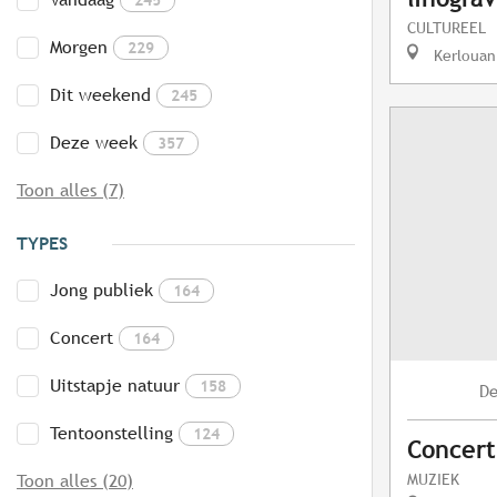
CULTUREEL
Morgen
229
Kerlouan
Dit weekend
245
Deze week
357
Toon alles (7)
TYPES
Jong publiek
164
Concert
164
Uitstapje natuur
158
D
Tentoonstelling
124
Concert
MUZIEK
Toon alles (20)