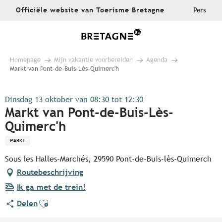
Aller
Officiële website van Toerisme Bretagne
Pers
au
contenu
principal
Homepage
Mijn vakantie voorbereiden
Agenda
Markt van Pont-de-Buis-Lès-Quimerc'h
Dinsdag 13 oktober van 08:30 tot 12:30
Markt van Pont-de-Buis-Lès-
Quimerc'h
MARKT
Sous les Halles-Marchés, 29590 Pont-de-Buis-lès-Quimerch
Routebeschrijving
Ik ga met de trein!
Ajouter aux favoris
Delen