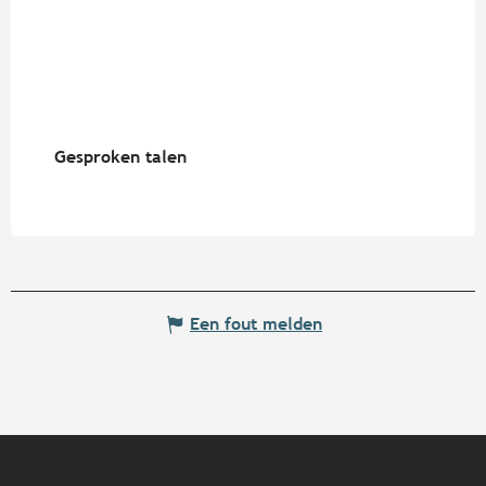
Gesproken talen
Gesproken talen
Een fout melden