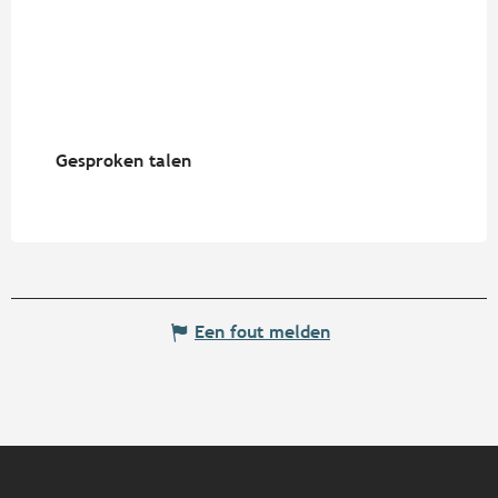
Gesproken talen
Gesproken talen
Een fout melden