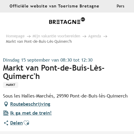
Aller
Officiële website van Toerisme Bretagne
Pers
au
contenu
principal
Homepage
Mijn vakantie voorbereiden
Agenda
Markt van Pont-de-Buis-Lès-Quimerc'h
Dinsdag 15 september van 08:30 tot 12:30
Markt van Pont-de-Buis-Lès-
Quimerc'h
MARKT
Sous les Halles-Marchés, 29590 Pont-de-Buis-lès-Quimerch
Routebeschrijving
Ik ga met de trein!
Ajouter aux favoris
Delen