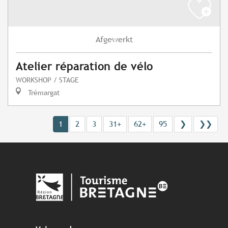
Afgewerkt
Atelier réparation de vélo
WORKSHOP / STAGE
Trémargat
1
2
3
31+
62+
95
❯
❯❯