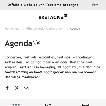
Aller
Officiële website van Toerisme Bretagne
Pers
au
contenu
principal
Homepage
Mijn vakantie voorbereiden
Agenda
Agenda
Ajouter aux favoris
Concerten, festivals, exposities, fest-noz, wandelingen,
zeilfeesten… en ga nog maar even door! Bretagne gaat
eropuit, leeft en is in beweging, zit nooit stil, is altijd in de
feeststemming en heeft nooit gebrek aan nieuwe ideeën!
Dat wil je meemaken!