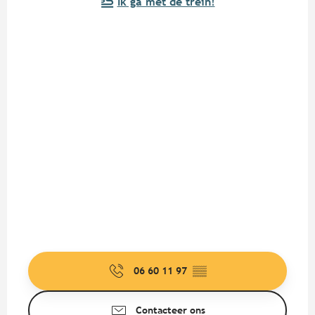
Ik ga met de trein!
06 60 11 97
▒▒
Contacteer ons