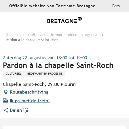
Aller
Officiële website van Toerisme Bretagne
Pers
au
contenu
principal
Homepage
Mijn vakantie voorbereiden
Agenda
Pardon à la chapelle Saint-Roch
Zaterdag 22 augustus van 18:00 tot 19:00
Pardon à la chapelle Saint-Roch
CULTUREEL
BEDEVAART EN PROCESSIE
Chapelle Saint-Roch, 29830 Plourin
Routebeschrijving
Ik ga met de trein!
Ajouter aux favoris
Delen