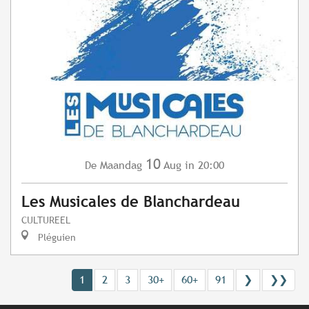
10
Maandag
Aug
in 20:00
De
Les Musicales de Blanchardeau
CULTUREEL
Pléguien
1
2
3
30+
60+
91
❯
❯❯