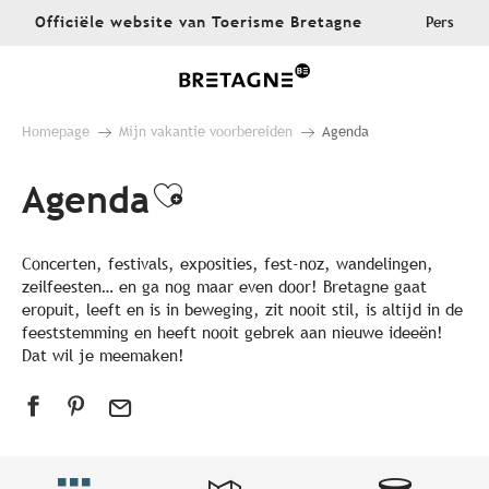
Aller
Officiële website van Toerisme Bretagne
Pers
au
contenu
principal
Homepage
Mijn vakantie voorbereiden
Agenda
Agenda
Ajouter aux favoris
Concerten, festivals, exposities, fest-noz, wandelingen,
zeilfeesten… en ga nog maar even door! Bretagne gaat
eropuit, leeft en is in beweging, zit nooit stil, is altijd in de
feeststemming en heeft nooit gebrek aan nieuwe ideeën!
Dat wil je meemaken!