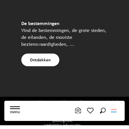
De bestemmingen
Vind de bestemmingen, de grote steden,
de eilanden, de mooiste
bezienswaardigheden, ...
Ontdekken
Website gecreëerd in samenwerking met alle Bretonse toeristische
partners.
menu
Zoek op
Voir les favoris
plattegrond
Wettelijke informatie