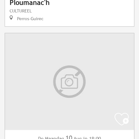
Ploumanac'h
CULTUREEL
Perros-Guirec
10
Maandag
Aug
in 18:00
De