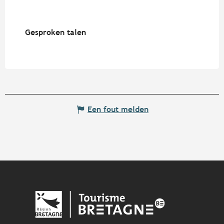
Gesproken talen
Gesproken talen
Een fout melden