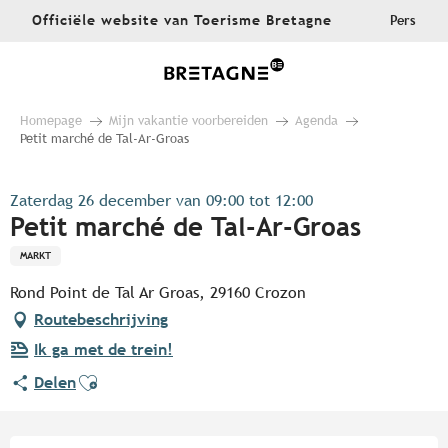
Aller
Officiële website van Toerisme Bretagne
Pers
au
contenu
principal
Homepage
Mijn vakantie voorbereiden
Agenda
Petit marché de Tal-Ar-Groas
Zaterdag 26 december van 09:00 tot 12:00
Petit marché de Tal-Ar-Groas
MARKT
Rond Point de Tal Ar Groas, 29160 Crozon
Routebeschrijving
Ik ga met de trein!
Ajouter aux favoris
Delen