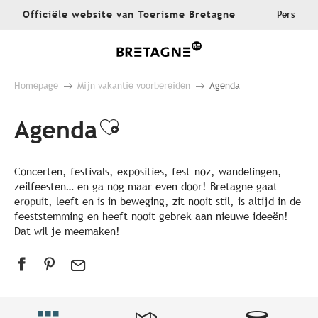
Aller
Officiële website van Toerisme Bretagne
Pers
au
contenu
principal
Homepage
Mijn vakantie voorbereiden
Agenda
Agenda
Ajouter aux favoris
Concerten, festivals, exposities, fest-noz, wandelingen,
zeilfeesten… en ga nog maar even door! Bretagne gaat
eropuit, leeft en is in beweging, zit nooit stil, is altijd in de
feeststemming en heeft nooit gebrek aan nieuwe ideeën!
Dat wil je meemaken!