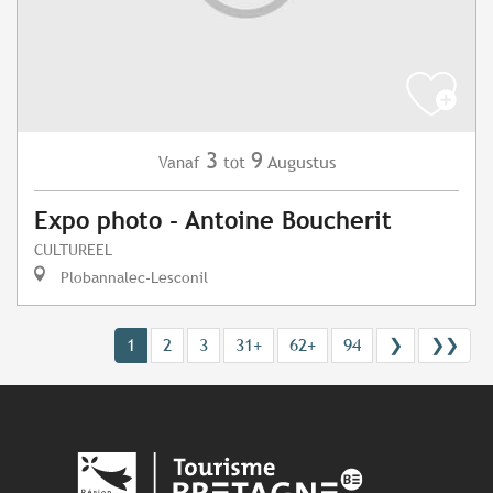
3
9
Augustus
Vanaf
tot
Expo photo - Antoine Boucherit
CULTUREEL
Plobannalec-Lesconil
1
2
3
31+
62+
94
❯
❯❯