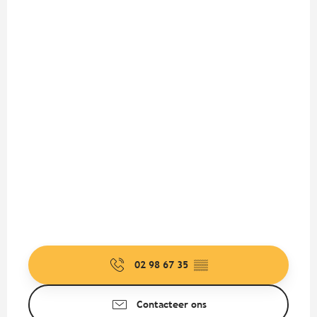
02 98 67 35
▒▒
Contacteer ons