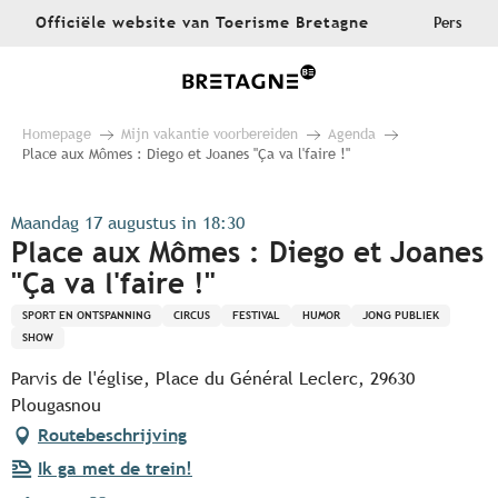
Aller
Officiële website van Toerisme Bretagne
Pers
au
contenu
principal
Homepage
Mijn vakantie voorbereiden
Agenda
Place aux Mômes : Diego et Joanes "Ça va l'faire !"
Maandag 17 augustus in 18:30
Place aux Mômes : Diego et Joanes
"Ça va l'faire !"
SPORT EN ONTSPANNING
CIRCUS
FESTIVAL
HUMOR
JONG PUBLIEK
SHOW
Parvis de l'église, Place du Général Leclerc, 29630
Plougasnou
Routebeschrijving
Ik ga met de trein!
Ajouter aux favoris