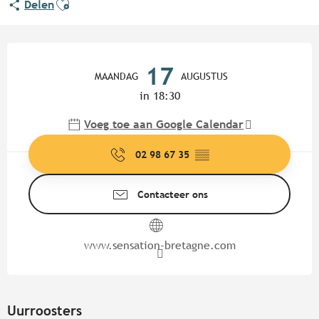
Delen
Openingstijden en contactgege
17
MAANDAG
AUGUSTUS
in 18:30
Voeg toe aan Google Calendar
02 98 67 35
▒▒
Contacteer ons
www.sensation-bretagne.com
Uurroosters