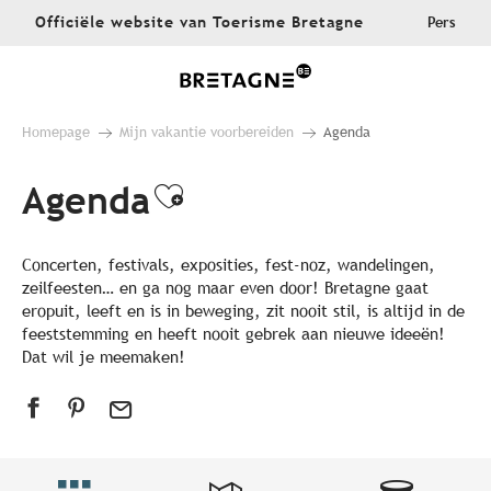
Aller
Officiële website van Toerisme Bretagne
Pers
au
contenu
principal
Homepage
Mijn vakantie voorbereiden
Agenda
Agenda
Ajouter aux favoris
Concerten, festivals, exposities, fest-noz, wandelingen,
zeilfeesten… en ga nog maar even door! Bretagne gaat
eropuit, leeft en is in beweging, zit nooit stil, is altijd in de
feeststemming en heeft nooit gebrek aan nieuwe ideeën!
Dat wil je meemaken!