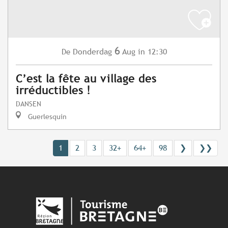
6
Donderdag
Aug
in 12:30
De
C’est la fête au village des
irréductibles !
DANSEN
Guerlesquin
1
2
3
32+
64+
98
❯
❯❯