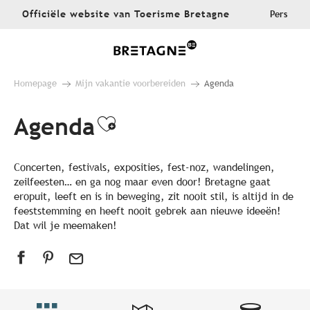
Aller
Officiële website van Toerisme Bretagne
Pers
au
contenu
principal
Homepage
Mijn vakantie voorbereiden
Agenda
Agenda
Ajouter aux favoris
Concerten, festivals, exposities, fest-noz, wandelingen,
zeilfeesten… en ga nog maar even door! Bretagne gaat
eropuit, leeft en is in beweging, zit nooit stil, is altijd in de
feeststemming en heeft nooit gebrek aan nieuwe ideeën!
Dat wil je meemaken!