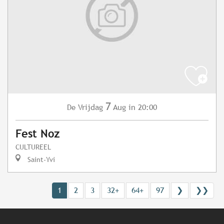
7
Vrijdag
Aug
in 20:00
De
Fest Noz
CULTUREEL
Saint-Yvi
1
2
3
32+
64+
97
❯
❯❯