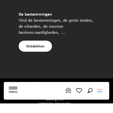
De bestemmingen
Vind de bestemmingen, de grote steden,
de eilanden, de mooiste
bezienswaardigheden, ...
Ontdekken
Website gecreëerd in samenwerking met alle Bretonse toeristische
partners.
menu
Zoek op
Voir les favoris
plattegrond
Wettelijke informatie
privacybeleid
Cookiebeleid