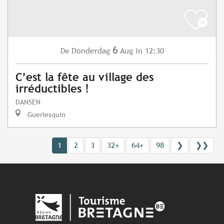
6
Donderdag
Aug
in 12:30
De
C’est la fête au village des
irréductibles !
DANSEN
Guerlesquin
1
2
3
32+
64+
98
❯
❯❯