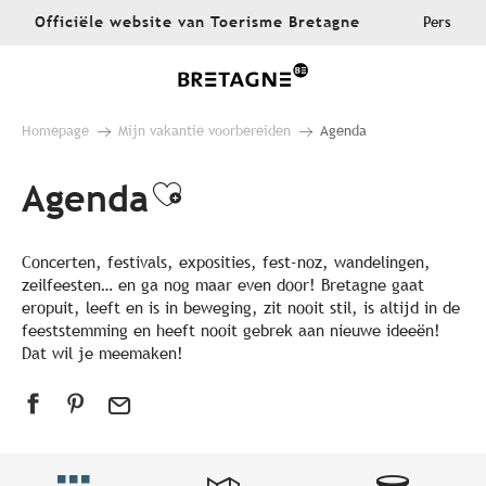
Aller
Officiële website van Toerisme Bretagne
Pers
au
contenu
principal
Homepage
Mijn vakantie voorbereiden
Agenda
Agenda
Ajouter aux favoris
Concerten, festivals, exposities, fest-noz, wandelingen,
zeilfeesten… en ga nog maar even door! Bretagne gaat
eropuit, leeft en is in beweging, zit nooit stil, is altijd in de
feeststemming en heeft nooit gebrek aan nieuwe ideeën!
Dat wil je meemaken!