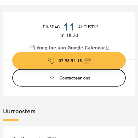
Openingstijden en contactgege
11
DINSDAG
AUGUSTUS
in 18:30
Voeg toe aan Google Calendar
02 98 51 18
▒▒
Contacteer ons
Uurroosters