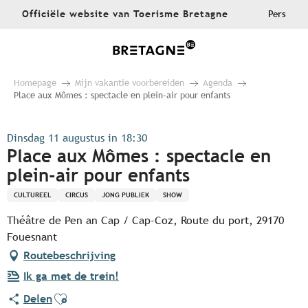
Aller
Officiële website van Toerisme Bretagne
Pers
au
contenu
principal
Homepage
Mijn vakantie voorbereiden
Agenda
Place aux Mômes : spectacle en plein-air pour enfants
Dinsdag 11 augustus in 18:30
Place aux Mômes : spectacle en
plein-air pour enfants
CULTUREEL
CIRCUS
JONG PUBLIEK
SHOW
Théâtre de Pen an Cap / Cap-Coz, Route du port, 29170
Fouesnant
Routebeschrijving
Ik ga met de trein!
Ajouter aux favoris
Delen