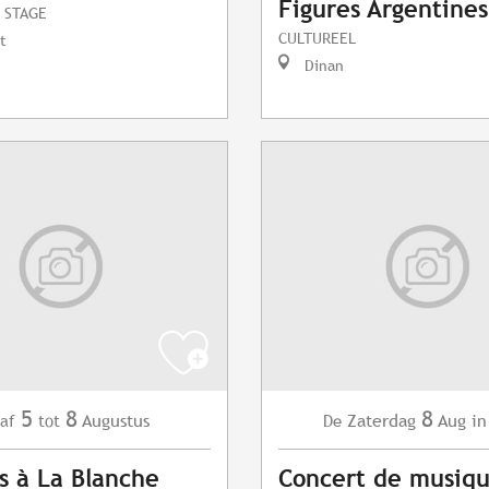
Figures Argentines
 STAGE
CULTUREEL
t
Dinan
5
8
8
Augustus
Zaterdag
Aug
in
af
tot
De
s à La Blanche
Concert de musiq