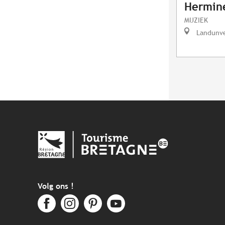
Hermin
MUZIEK
Landunv
Volg ons !