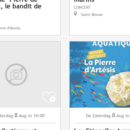
t, le bandit de
CONCERT
Saint-Renan
nne-d'Auray
8
8
terdag
Aug
in 10:00
Zaterdag
Aug
in
De