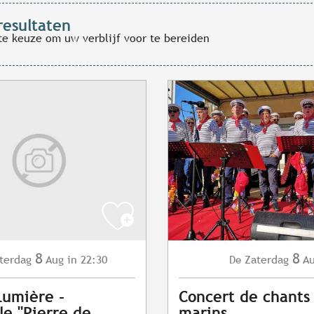
resultaten
te keuze om uw verblijf voor te bereiden
8
8
terdag
Aug
in 22:30
Zaterdag
A
De
Lumière -
Concert de chants
le "Pierre de
marins