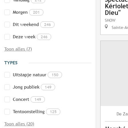
Kériole
Dieu"
Morgen
201
SHOW
Dit weekend
246
Sainte-A
Deze week
246
Toon alles (7)
TYPES
Uitstapje natuur
150
Jong publiek
149
Concert
149
Tentoonstelling
125
Za
De
Toon alles (20)