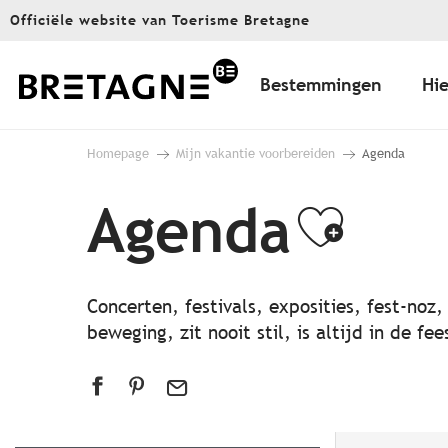
Aller
Officiële website van Toerisme Bretagne
au
contenu
principal
Bestemmingen
Hie
Homepage
Mijn vakantie voorbereiden
Agenda
Agenda
Ajout
Concerten, festivals, exposities, fest-noz
beweging, zit nooit stil, is altijd in de