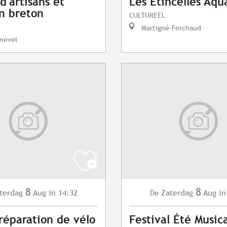
d'artisans et
Les Etincelles Aqu
n breton
CULTUREEL
Martigné-Ferchaud
nével
8
8
terdag
Aug
in 14:32
Zaterdag
Aug
in
De
 réparation de vélo
Festival Été Musica