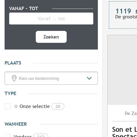
VANAF - TOT
1119
De groots
Zoeken
PLAATS
TYPE
☆ Onze selectie
28
Za
De
WANNEER
Son et 
Spectac
Vandaag
212