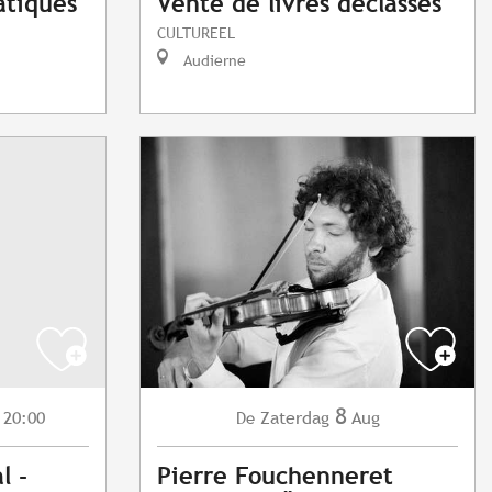
atiques
Vente de livres déclassés
CULTUREEL
Audierne
8
 20:00
Zaterdag
Aug
De
l -
Pierre Fouchenneret