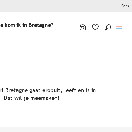
Pers
e kom ik in Bretagne?
Zoek op
Voir les favoris
! Bretagne gaat eropuit, leeft en is in
ën! Dat wil je meemaken!