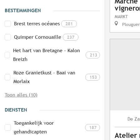
Marché 
vignero
BESTEMMINGEN
MARKT
Brest terres océanes
281
Plouguer
Quimper Cornouaille
237
Het hart van Bretagne - Kalon
213
Breizh
Roze Granietkust - Baai van
153
Morlaix
Toon alles (10)
DIENSTEN
Za
De
Toegankelijk voor
187
gehandicapten
Atelier