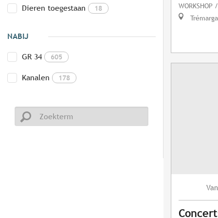
WORKSHOP /
Dieren toegestaan
18
Trémarga
NABIJ
GR 34
605
Kanalen
178
Van
Concert