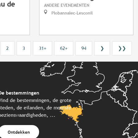
au de
ANDERE EVENEMENTEN
Plobannalec-Lesconil
2
3
31+
62+
94
❯
❯❯
De bestemmingen
Vind de bestemmingen, de grote
steden, de eilanden, de mooiste
bezienswaardigheden, ...
Ontdekken