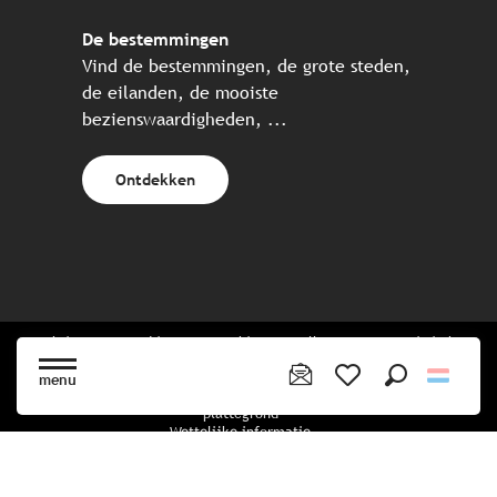
De bestemmingen
Vind de bestemmingen, de grote steden,
de eilanden, de mooiste
bezienswaardigheden, ...
Ontdekken
Website gecreëerd in samenwerking met alle Bretonse toeristische
partners.
menu
Zoek op
Voir les favoris
plattegrond
Wettelijke informatie
privacybeleid
Cookiebeleid
Cookie instellingen