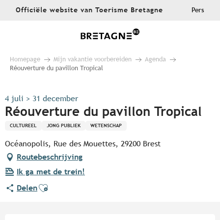
Aller
Officiële website van Toerisme Bretagne
Pers
au
contenu
principal
Homepage
Mijn vakantie voorbereiden
Agenda
Réouverture du pavillon Tropical
4 juli > 31 december
Réouverture du pavillon Tropical
CULTUREEL
JONG PUBLIEK
WETENSCHAP
Océanopolis, Rue des Mouettes, 29200 Brest
Routebeschrijving
Ik ga met de trein!
Ajouter aux favoris
Delen