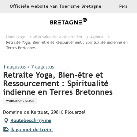
Aller
Officiële website van Toerisme Bretagne
Pers
au
contenu
principal
Homepage
Mijn vakantie voorbereiden
Agenda
Retraite Yoga, Bien-être et Ressourcement : Spiritualité indienne en
Terres Bretonnes
1 augustus > 7 augustus
Retraite Yoga, Bien-être et
Ressourcement : Spiritualité
indienne en Terres Bretonnes
WORKSHOP / STAGE
Domaine de Kerzuat, 29810 Plouarzel
Routebeschrijving
Ik ga met de trein!