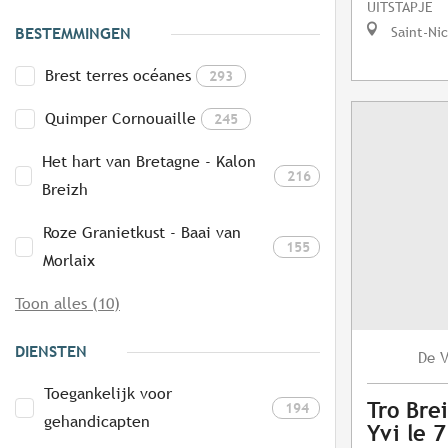
UITSTAPJE
Saint-Ni
BESTEMMINGEN
Brest terres océanes
293
Quimper Cornouaille
245
Het hart van Bretagne - Kalon
216
Breizh
Roze Granietkust - Baai van
155
Morlaix
Toon alles (10)
DIENSTEN
V
De
Toegankelijk voor
Tro Brei
194
gehandicapten
Yvi le 