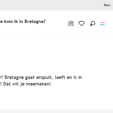
Pers
e kom ik in Bretagne?
Zoek op
Voir les favoris
! Bretagne gaat eropuit, leeft en is in
ën! Dat wil je meemaken!