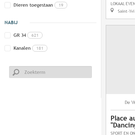
LOKAAL EVE
Dieren toegestaan
19
Saint-Yvi
NABIJ
GR 34
621
Kanalen
181
V
De
Place a
"Dancing
SPORT EN O