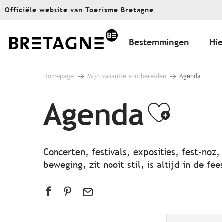
Aller
Officiële website van Toerisme Bretagne
au
contenu
principal
Bestemmingen
Hie
Homepage
Mijn vakantie voorbereiden
Agenda
Agenda
Ajout
Concerten, festivals, exposities, fest-noz
beweging, zit nooit stil, is altijd in de