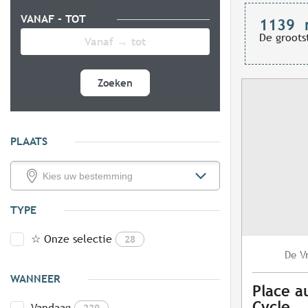
VANAF - TOT
1139
De groots
Zoeken
PLAATS
TYPE
☆ Onze selectie
28
V
De
WANNEER
Place a
Cycle
Vandaag
229