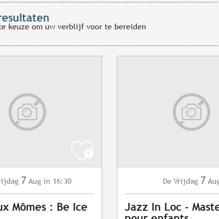
resultaten
te keuze om uw verblijf voor te bereiden
7
7
rijdag
Aug
in 16:30
Vrijdag
Au
De
ux Mômes : Be Ice
Jazz In Loc - Maste
pour enfants