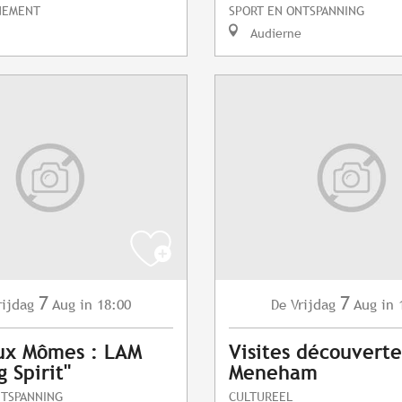
NEMENT
SPORT EN ONTSPANNING
Audierne
7
7
rijdag
Aug
in 18:00
Vrijdag
Aug
in 
De
ux Mômes : LAM
Visites découvert
 Spirit"
Meneham
NTSPANNING
CULTUREEL