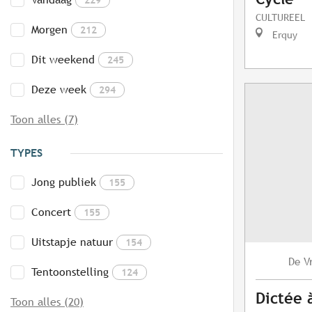
CULTUREEL
Morgen
212
Erquy
Dit weekend
245
Deze week
294
Toon alles (7)
TYPES
Jong publiek
155
Concert
155
Uitstapje natuur
154
V
De
Tentoonstelling
124
Dictée 
Toon alles (20)