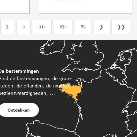
2
3
31+
62+
95
❯
❯❯
De bestemmingen
Vind de bestemmingen, de grote
steden, de eilanden, de mooiste
bezienswaardigheden, ...
Ontdekken