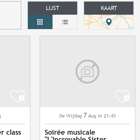
LIJST
KAART
7
g
Vrijdag
Aug
in 21:45
De
r class
Soirée musicale
"L'Incroyable Sister