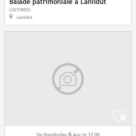
Balade patrimoniale à Lanildut
CULTUREEL
Lanildut
6
Donderdag
Aug
in 17:00
De