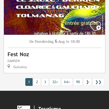
6
Donderdag
Aug
in 18:00
De
Fest Noz
DANSEN
Guissény
1
2
3
32+
64+
98
❯
❯❯