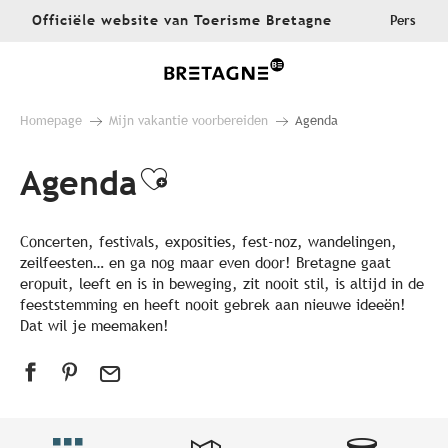
Aller
Officiële website van Toerisme Bretagne
Pers
au
contenu
principal
Homepage
Mijn vakantie voorbereiden
Agenda
Agenda
Ajouter aux favoris
Concerten, festivals, exposities, fest-noz, wandelingen,
zeilfeesten… en ga nog maar even door! Bretagne gaat
eropuit, leeft en is in beweging, zit nooit stil, is altijd in de
feeststemming en heeft nooit gebrek aan nieuwe ideeën!
Dat wil je meemaken!