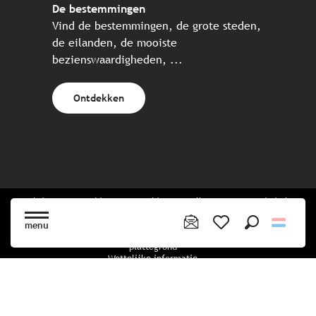
De bestemmingen
Vind de bestemmingen, de grote steden,
de eilanden, de mooiste
bezienswaardigheden, ...
Ontdekken
Website gecreëerd in samenwerking met alle Bretonse toeristische
partners.
menu
Zoek op
Voir les favoris
plattegrond
Wettelijke informatie
privacybeleid
Cookiebeleid
Cookie instellingen
Boekingsvoorwaarden