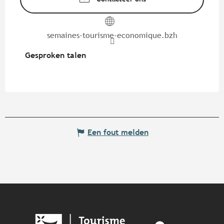
semaines-tourisme-economique.bzh
Gesproken talen
Gesproken talen
Een fout melden