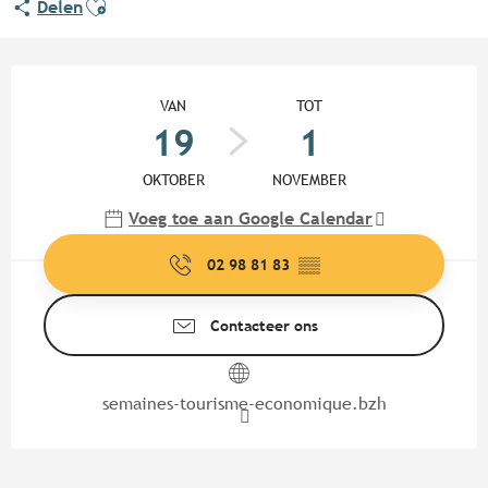
Delen
Openingstijden en contactgege
VAN
TOT
19
1
OKTOBER
NOVEMBER
Voeg toe aan Google Calendar
02 98 81 83
▒▒
Contacteer ons
semaines-tourisme-economique.bzh