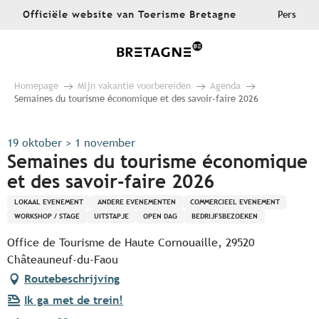
Aller
Officiële website van Toerisme Bretagne
Pers
au
contenu
principal
Homepage
Mijn vakantie voorbereiden
Agenda
Semaines du tourisme économique et des savoir-faire 2026
19 oktober > 1 november
Semaines du tourisme économique
et des savoir-faire 2026
LOKAAL EVENEMENT
ANDERE EVENEMENTEN
COMMERCIEEL EVENEMENT
WORKSHOP / STAGE
UITSTAPJE
OPEN DAG
BEDRIJFSBEZOEKEN
Office de Tourisme de Haute Cornouaille, 29520
Châteauneuf-du-Faou
Routebeschrijving
Ik ga met de trein!
Ajouter aux favoris