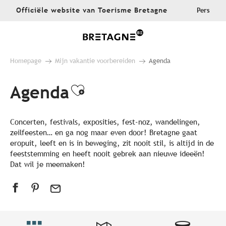
Aller
Officiële website van Toerisme Bretagne
Pers
au
contenu
principal
Homepage
Mijn vakantie voorbereiden
Agenda
Agenda
Ajouter aux favoris
Concerten, festivals, exposities, fest-noz, wandelingen,
zeilfeesten… en ga nog maar even door! Bretagne gaat
eropuit, leeft en is in beweging, zit nooit stil, is altijd in de
feeststemming en heeft nooit gebrek aan nieuwe ideeën!
Dat wil je meemaken!