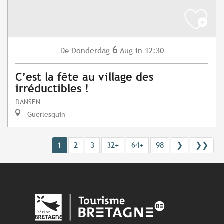
6
Donderdag
Aug
in 12:30
De
C’est la fête au village des
irréductibles !
DANSEN
Guerlesquin
1
2
3
32+
64+
98
❯
❯❯