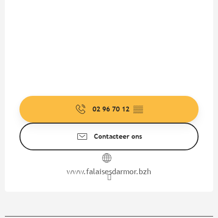
02 96 70 12
▒▒
Contacteer ons
www.falaisesdarmor.bzh