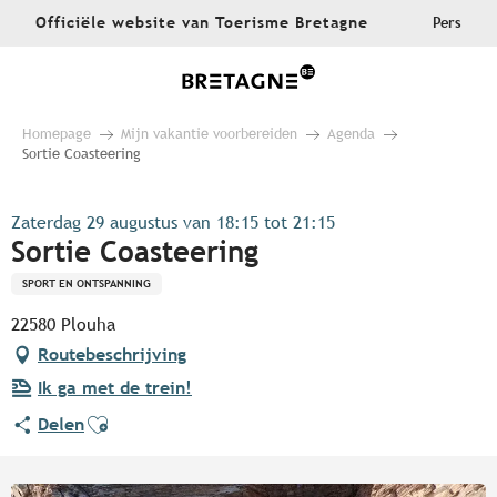
Aller
Officiële website van Toerisme Bretagne
Pers
au
contenu
principal
Homepage
Mijn vakantie voorbereiden
Agenda
Sortie Coasteering
Zaterdag 29 augustus van 18:15 tot 21:15
Sortie Coasteering
SPORT EN ONTSPANNING
22580 Plouha
Routebeschrijving
Ik ga met de trein!
Ajouter aux favoris
Delen