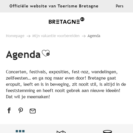
Aller
Officiële website van Toerisme Bretagne
Pers
au
contenu
principal
Homepage
Mijn vakantie voorbereiden
Agenda
Agenda
Ajouter aux favoris
Concerten, festivals, exposities, fest-noz, wandelingen,
zeilfeesten… en ga nog maar even door! Bretagne gaat
eropuit, leeft en is in beweging, zit nooit stil, is altijd in de
feeststemming en heeft nooit gebrek aan nieuwe ideeën!
Dat wil je meemaken!