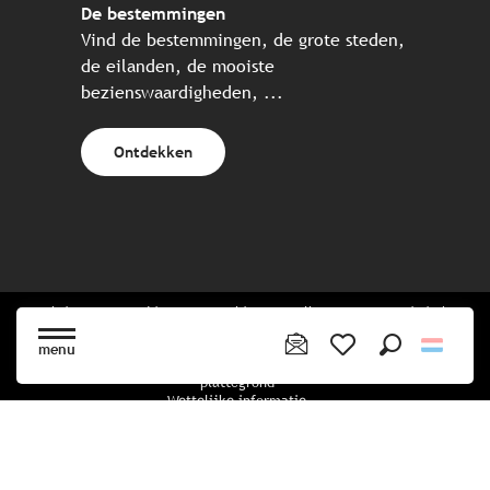
De bestemmingen
Vind de bestemmingen, de grote steden,
de eilanden, de mooiste
bezienswaardigheden, ...
Ontdekken
Website gecreëerd in samenwerking met alle Bretonse toeristische
partners.
menu
Zoek op
Voir les favoris
plattegrond
Wettelijke informatie
privacybeleid
Cookiebeleid
Cookie instellingen
Boekingsvoorwaarden