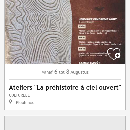
6
8
Augustus
Vanaf
tot
Ateliers "La préhistoire à ciel ouvert"
CULTUREEL
Plouhinec