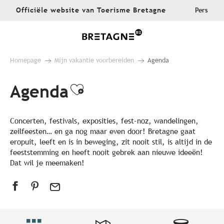
Aller
Officiële website van Toerisme Bretagne
Pers
au
contenu
principal
Homepage
Mijn vakantie voorbereiden
Agenda
Agenda
Ajouter aux favoris
Concerten, festivals, exposities, fest-noz, wandelingen,
zeilfeesten… en ga nog maar even door! Bretagne gaat
eropuit, leeft en is in beweging, zit nooit stil, is altijd in de
feeststemming en heeft nooit gebrek aan nieuwe ideeën!
Dat wil je meemaken!