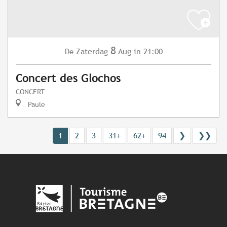
8
Zaterdag
Aug
in 21:00
De
Concert des Glochos
CONCERT
Paule
1
2
3
31+
62+
94
❯
❯❯