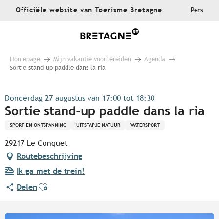
Aller
Officiële website van Toerisme Bretagne
Pers
au
contenu
principal
Homepage
Mijn vakantie voorbereiden
Agenda
Sortie stand-up paddle dans la ria
Donderdag 27 augustus van 17:00 tot 18:30
Sortie stand-up paddle dans la ria
SPORT EN ONTSPANNING
UITSTAPJE NATUUR
WATERSPORT
29217 Le Conquet
Routebeschrijving
Ik ga met de trein!
Ajouter aux favoris
Delen