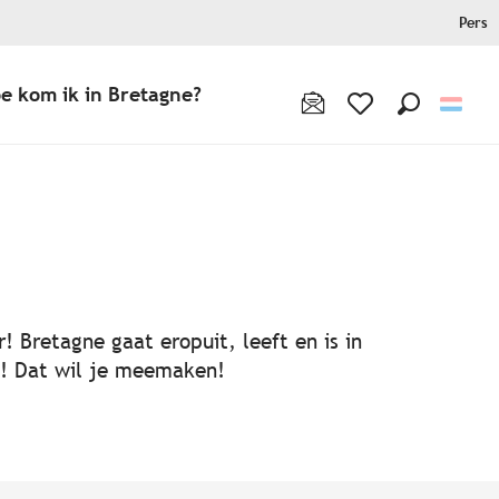
Pers
e kom ik in Bretagne?
Zoek op
Voir les favoris
! Bretagne gaat eropuit, leeft en is in
ën! Dat wil je meemaken!