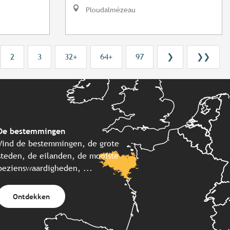
Ploudalmézeau
2
3
32+
64+
97
❯
❯❯
De bestemmingen
Vind de bestemmingen, de grote
steden, de eilanden, de mooiste
bezienswaardigheden, ...
Ontdekken