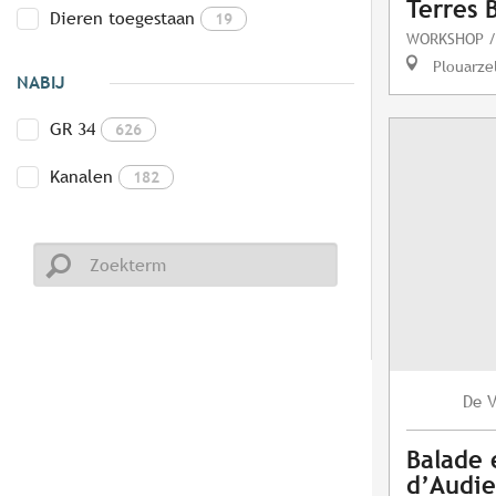
Terres 
Dieren toegestaan
19
WORKSHOP /
Plouarze
NABIJ
GR 34
626
Kanalen
182
V
De
Balade 
d’Audi