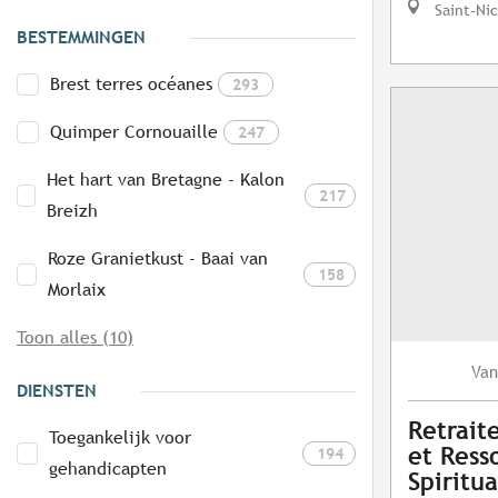
Saint-Ni
BESTEMMINGEN
Brest terres océanes
293
Quimper Cornouaille
247
Het hart van Bretagne - Kalon
217
Breizh
Roze Granietkust - Baai van
158
Morlaix
Toon alles (10)
Van
DIENSTEN
Retrait
Toegankelijk voor
et Ress
194
gehandicapten
Spiritu