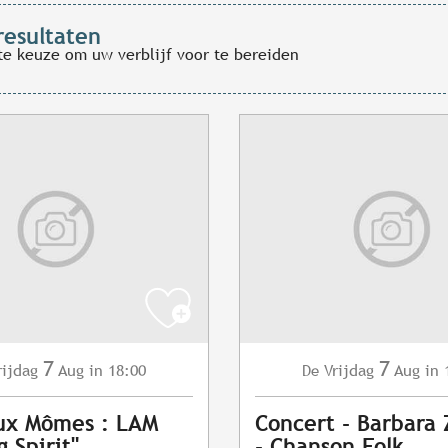
resultaten
te keuze om uw verblijf voor te bereiden
7
7
rijdag
Aug
in 18:00
Vrijdag
Aug
in 
De
ux Mômes : LAM
Concert - Barbara
 Spirit"
- Chanson Folk