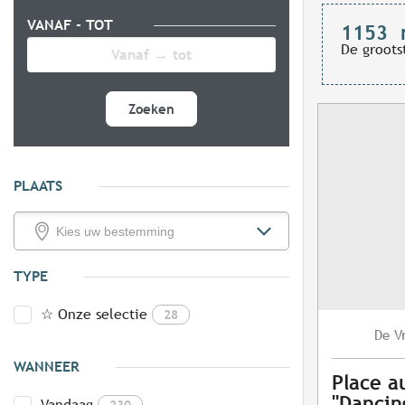
VANAF - TOT
1153
De groots
Zoeken
PLAATS
TYPE
☆ Onze selectie
28
V
De
WANNEER
Place a
"Dancing
Vandaag
230