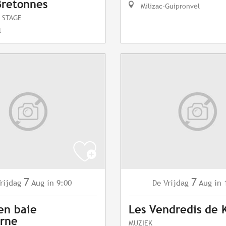
Bretonnes
Milizac-Guipronvel
 STAGE
l
7
7
rijdag
Aug
in 9:00
Vrijdag
Aug
in 
De
en baie
Les Vendredis de 
erne
MUZIEK