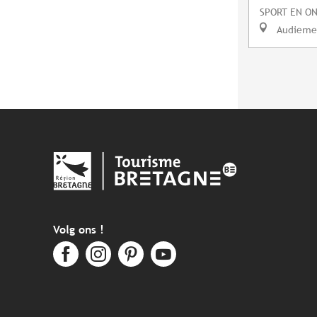
SPORT EN O
Audierne
Volg ons !