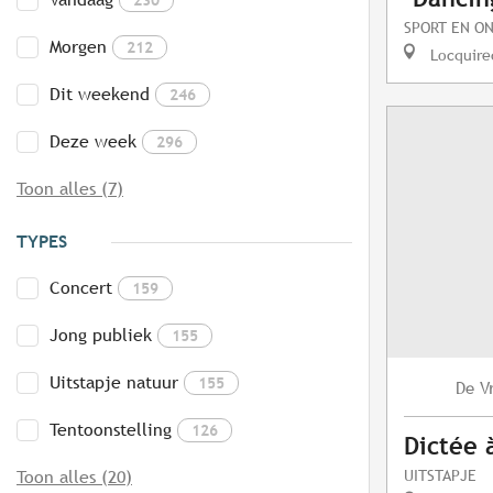
SPORT EN O
Morgen
212
Locquire
Dit weekend
246
Deze week
296
Toon alles (7)
TYPES
Concert
159
Jong publiek
155
Uitstapje natuur
155
V
De
Tentoonstelling
126
Dictée 
UITSTAPJE
Toon alles (20)