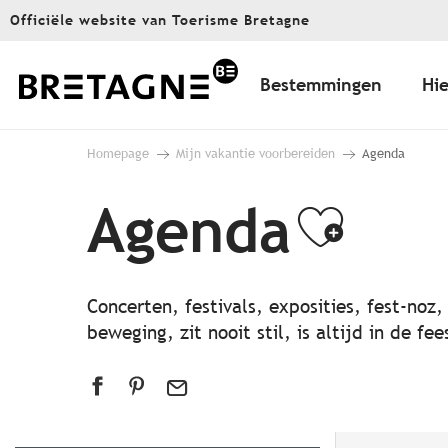
Aller
Officiële website van Toerisme Bretagne
au
contenu
principal
Bestemmingen
Hie
Homepage
Mijn vakantie voorbereiden
Agenda
Agenda
Ajout
Concerten, festivals, exposities, fest-noz
beweging, zit nooit stil, is altijd in de