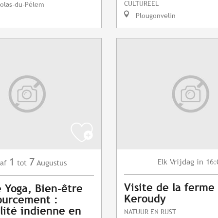
CULTUREEL
colas-du-Pélem
Plougonvelin
1
7
Vrijdag
in 16:
Elk
Augustus
af
tot
Visite de la ferme
e Yoga, Bien-être
Keroudy
ourcement :
alité indienne en
NATUUR EN RUST