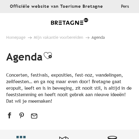
Aller
Officiële website van Toerisme Bretagne
Pers
au
contenu
principal
Homepage
Mijn vakantie voorbereiden
Agenda
Agenda
Ajouter aux favoris
Concerten, festivals, exposities, fest-noz, wandelingen,
zeilfeesten… en ga nog maar even door! Bretagne gaat
eropuit, leeft en is in beweging, zit nooit stil, is altijd in de
feeststemming en heeft nooit gebrek aan nieuwe ideeën!
Dat wil je meemaken!