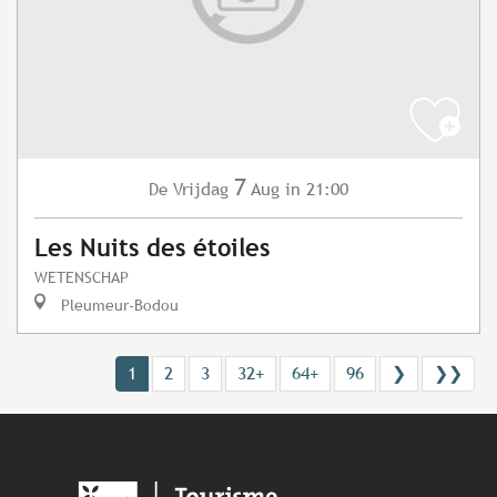
7
Vrijdag
Aug
in 21:00
De
Les Nuits des étoiles
WETENSCHAP
Pleumeur-Bodou
1
2
3
32+
64+
96
❯
❯❯