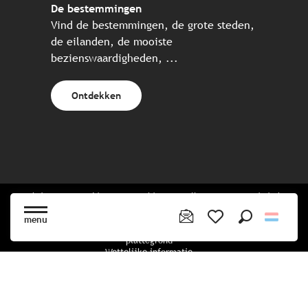
De bestemmingen
Vind de bestemmingen, de grote steden,
de eilanden, de mooiste
bezienswaardigheden, ...
Ontdekken
Website gecreëerd in samenwerking met alle Bretonse toeristische
partners.
menu
Zoek op
Voir les favoris
plattegrond
Wettelijke informatie
privacybeleid
Cookiebeleid
Cookie instellingen
Boekingsvoorwaarden