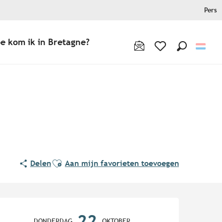
Pers
e kom ik in Bretagne?
Zoek op
Voir les favoris
Ajouter aux favoris
Delen
Aan mijn favorieten toevoegen
Openingstijden en contact
22
DONDERDAG
OKTOBER