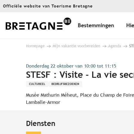
Aller
Officiële website van Toerisme Bretagne
au
contenu
principal
Bestemmingen
Hie
Homepage
Mijn vakantie voorbereiden
Agenda
ST
Donderdag 22 oktober van 10:00 tot 11:15
STESF : Visite - La vie se
CULTUREEL
BEDRIJFSBEZOEKEN
Musée Mathurin Méheut, Place du Champ de Foire
Lamballe-Armor
Diensten