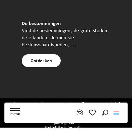
De bestemmingen
Vind de bestemmingen, de grote steden,
de eilanden, de mooiste
bezienswaardigheden, ...
Ontdekken
Website gecreëerd in samenwerking met alle Bretonse toeristische
partners.
menu
Zoek op
Voir les favoris
plattegrond
Wettelijke informatie