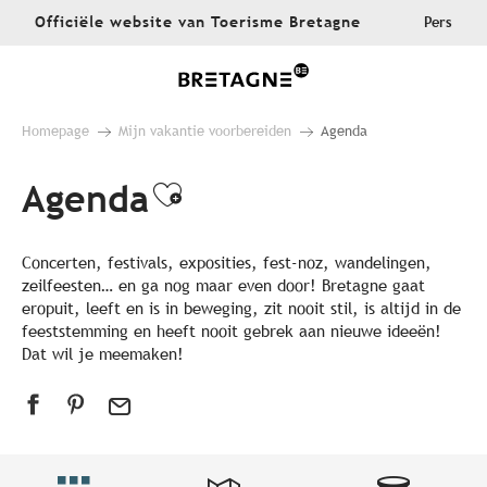
Aller
Officiële website van Toerisme Bretagne
Pers
au
contenu
principal
Homepage
Mijn vakantie voorbereiden
Agenda
Agenda
Ajouter aux favoris
Concerten, festivals, exposities, fest-noz, wandelingen,
zeilfeesten… en ga nog maar even door! Bretagne gaat
eropuit, leeft en is in beweging, zit nooit stil, is altijd in de
feeststemming en heeft nooit gebrek aan nieuwe ideeën!
Dat wil je meemaken!