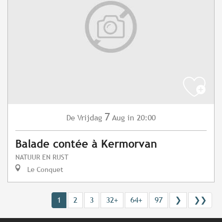
7
Vrijdag
Aug
in 20:00
De
Balade contée à Kermorvan
NATUUR EN RUST
Le Conquet
1
2
3
32+
64+
97
❯
❯❯