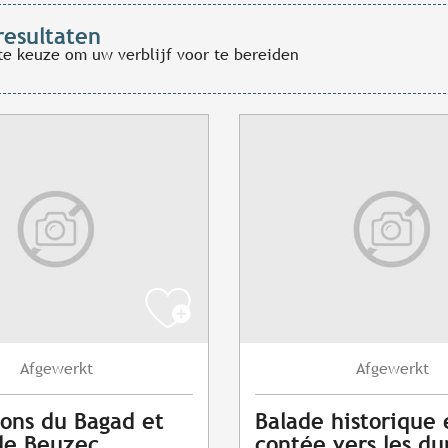
resultaten
te keuze om uw verblijf voor te bereiden
Afgewerkt
Afgewerkt
ons du Bagad et
Balade historique 
de Beuzec
contée vers les du