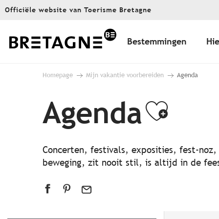
Aller
Officiële website van Toerisme Bretagne
au
contenu
principal
Bestemmingen
Hie
Homepage
Mijn vakantie voorbereiden
Agenda
Agenda
Ajout
Concerten, festivals, exposities, fest-noz
beweging, zit nooit stil, is altijd in de