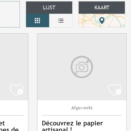
LIJST
KAART
Afgewerkt
et
Découvrez le papier
nes de
artisanal !