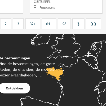
CULTUREEL
Fouesnant
2
3
32+
64+
98
❯
❯❯
De bestemmingen
Vind de bestemmingen, de grote
steden, de eilanden, de mooiste
bezienswaardigheden, ...
Ontdekken