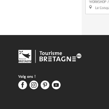
WORKSHOP /
Le Conq
Volg ons !