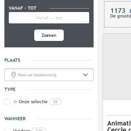
VANAF - TOT
1173
De groots
Zoeken
PLAATS
TYPE
☆ Onze selectie
28
WANNEER
Animati
Cercle 
Vandaag
230