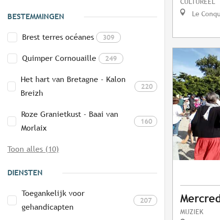
CULTUREEL
Le Conq
BESTEMMINGEN
Brest terres océanes
309
Quimper Cornouaille
249
Het hart van Bretagne - Kalon
220
Breizh
Roze Granietkust - Baai van
160
Morlaix
Toon alles (10)
DIENSTEN
Toegankelijk voor
Mercred
207
gehandicapten
MUZIEK