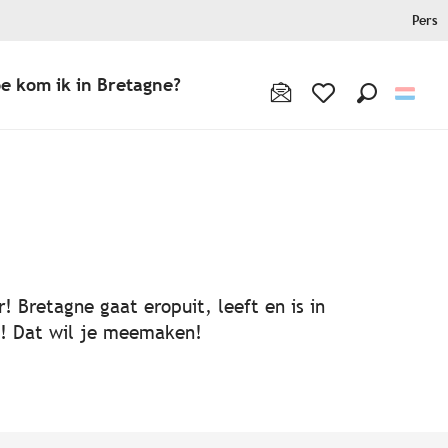
Pers
e kom ik in Bretagne?
Zoek op
Voir les favoris
! Bretagne gaat eropuit, leeft en is in
ën! Dat wil je meemaken!