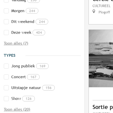
CULTUREEL
Morgen
244
Plogoff
Dit weekend
244
Deze week
404
Toon alles (7)
TYPES
Jong publiek
169
Concert
167
Uitstapje natuur
156
Show
126
Sortie 
Toon alles (20)