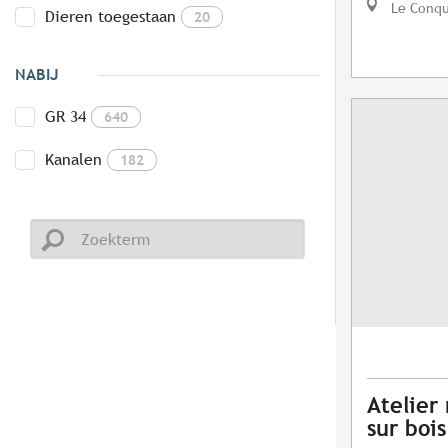
Le Conq
Dieren toegestaan
20
NABIJ
GR 34
640
Kanalen
182
Atelier
sur bois