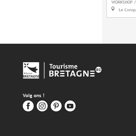
WORKSHOP /
Le Conq
Volg ons !