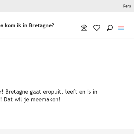
Pers
e kom ik in Bretagne?
Zoek op
Voir les favoris
! Bretagne gaat eropuit, leeft en is in
ën! Dat wil je meemaken!