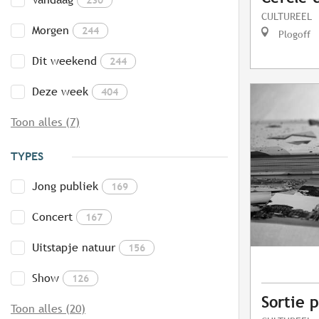
CULTUREEL
Morgen
244
Plogoff
Dit weekend
244
Deze week
404
Toon alles (7)
TYPES
Jong publiek
169
Concert
167
Uitstapje natuur
156
Show
126
Sortie 
Toon alles (20)