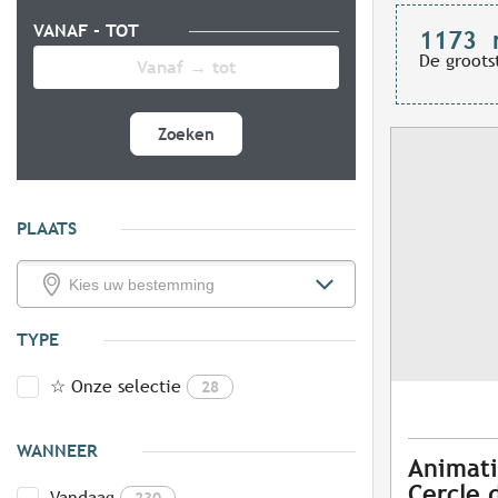
VANAF - TOT
1173
De groots
Zoeken
PLAATS
TYPE
☆ Onze selectie
28
WANNEER
Animati
Cercle 
Vandaag
230