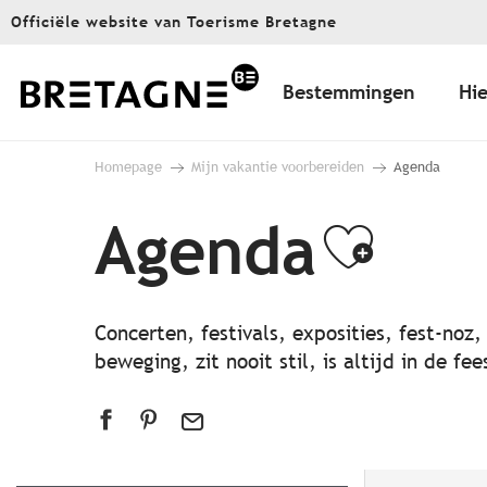
Aller
Officiële website van Toerisme Bretagne
au
contenu
principal
Bestemmingen
Hie
Homepage
Mijn vakantie voorbereiden
Agenda
Agenda
Ajout
Concerten, festivals, exposities, fest-noz
beweging, zit nooit stil, is altijd in de