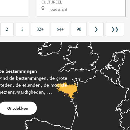
CULTUREEL
Fouesnant
2
3
32+
64+
98
❯
❯❯
De bestemmingen
Vind de bestemmingen, de grote
steden, de eilanden, de mooiste
bezienswaardigheden, ...
Ontdekken