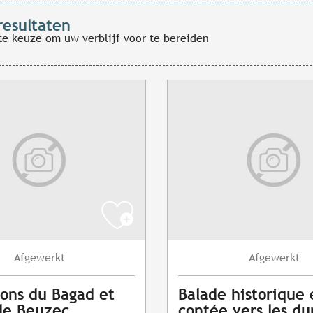
resultaten
te keuze om uw verblijf voor te bereiden
Afgewerkt
Afgewerkt
ons du Bagad et
Balade historique 
de Beuzec
contée vers les du