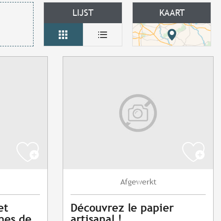
LIJST
KAART
Afgewerkt
et
Découvrez le papier
nes de
artisanal !