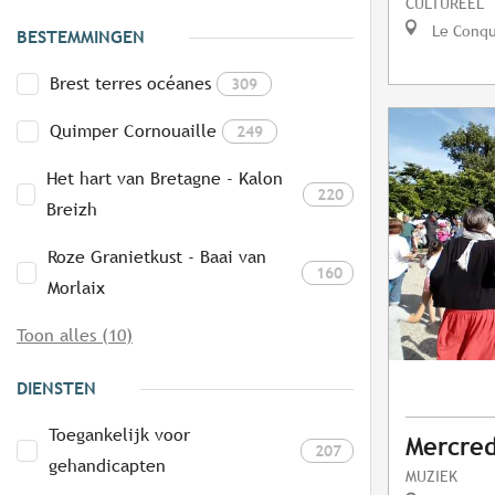
CULTUREEL
Le Conq
BESTEMMINGEN
Brest terres océanes
309
Quimper Cornouaille
249
Het hart van Bretagne - Kalon
220
Breizh
Roze Granietkust - Baai van
160
Morlaix
Toon alles (10)
DIENSTEN
Toegankelijk voor
Mercred
207
gehandicapten
MUZIEK