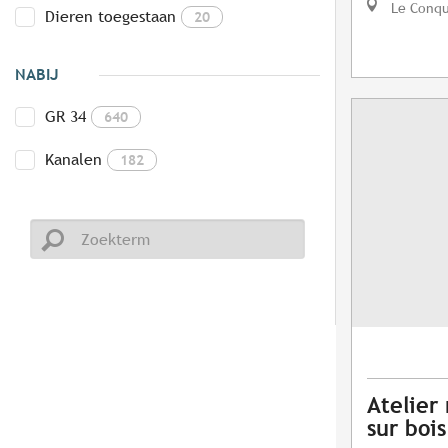
Le Conq
Dieren toegestaan
20
NABIJ
GR 34
640
Kanalen
182
Atelier
sur bois