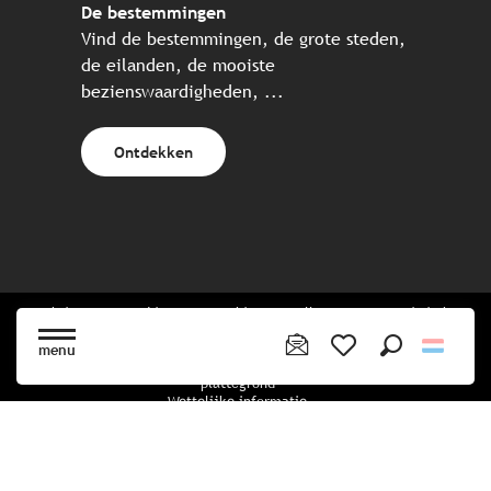
De bestemmingen
Vind de bestemmingen, de grote steden,
de eilanden, de mooiste
bezienswaardigheden, ...
Ontdekken
Website gecreëerd in samenwerking met alle Bretonse toeristische
partners.
menu
Zoek op
Voir les favoris
plattegrond
Wettelijke informatie
privacybeleid
Cookiebeleid
Cookie instellingen
Boekingsvoorwaarden