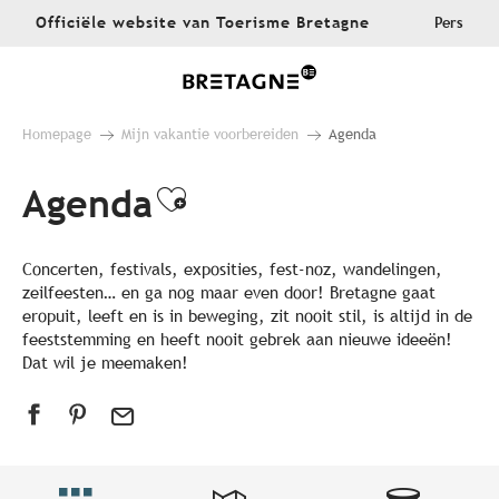
Aller
Officiële website van Toerisme Bretagne
Pers
au
contenu
principal
Homepage
Mijn vakantie voorbereiden
Agenda
Agenda
Ajouter aux favoris
Concerten, festivals, exposities, fest-noz, wandelingen,
zeilfeesten… en ga nog maar even door! Bretagne gaat
eropuit, leeft en is in beweging, zit nooit stil, is altijd in de
feeststemming en heeft nooit gebrek aan nieuwe ideeën!
Dat wil je meemaken!