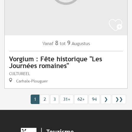
8
9
Augustus
Vanaf
tot
Vorgium : Fête historique "Les
Journées romaines"
CULTUREEL
Carhaix-Plouguer
1
2
3
31+
62+
94
❯
❯❯